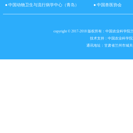
中国动物卫生与流行病学中心（青岛）
中国兽医协会
copyright © 2017-2018 版权所有：中国农
技术支持：
中国农业科学院
通讯地址：甘肃省兰州市城关