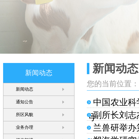
新闻动态
新闻动态
您的当前位置
新闻动态
中国农业科
通知公告
副所长刘志
号
所区风貌
兰兽研举办
业务办理